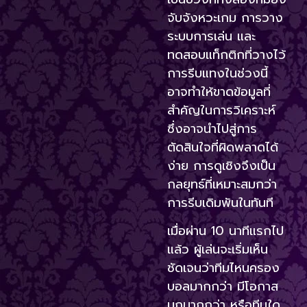
จับจังหวะเกม การวาง
ระบบการเล่น และ
ทดสอบแท็กติกที่วางไว้
การรีบแทงในช่วงนี้
อาจทำให้ขาดข้อมูลที่
สำคัญในการวิเคราะห์
ซึ่งอาจนำไปสู่การ
ตัดสินใจที่ผิดพลาดได้
ง่าย การดูเชิงจึงเป็น
กลยุทธ์ที่เหมาะสมกว่า
การรีบเดิมพันในทันที
เมื่อผ่าน 10 นาทีแรกไป
แล้ว ผู้เล่นจะเริ่มเห็น
ชัดเจนว่าทีมไหนครอง
บอลมากกว่า มีโอกาส
บุกมากกว่า หรือทีมใด