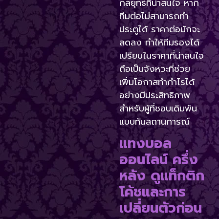
กลยุทธ์ที่น่าสนใจ หาก
ทีมต่อไม่สามารถทำ
ประตูได้ ราคาต่อมักจะ
ลดลง ทำให้ทีมรองได้
เปรียบในราคาที่น่าสนใจ
ถือเป็นจังหวะที่ช่วย
เพิ่มโอกาสทำกำไรได้
อย่างมีประสิทธิภาพ
สำหรับผู้ที่ชอบเดิมพัน
แบบทันสถานการณ์
แทงบอล
ออนไลน์ ครึ่ง
หลัง ดูแท็กติก
โค้ชและการ
เปลี่ยนตัวก่อน