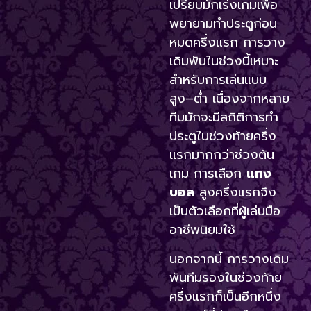
เปรียบมักเร่งเกมเพื่อ
พยายามทำประตูก่อน
หมดครึ่งแรก การวาง
เดิมพันในช่วงนี้เหมาะ
สำหรับการเล่นแบบ
สูง–ต่ำ เนื่องจากหลาย
ทีมมักจะมีสถิติการทำ
ประตูในช่วงท้ายครึ่ง
แรกมากกว่าช่วงต้น
เกม การเลือก
แทง
บอล
สูงครึ่งแรกจึง
เป็นตัวเลือกที่ผู้เล่นมือ
อาชีพนิยมใช้
นอกจากนี้ การวางเดิม
พันทีมรองในช่วงท้าย
ครึ่งแรกก็เป็นอีกหนึ่ง