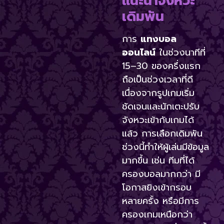
แนะนำจังหวะ
เดิมพัน
การ
แทงบอล
ออนไลน์
ในช่วงนาทีที่
15–30 ของครึ่งแรก
ถือเป็นช่วงเวลาที่ดี
เนื่องจากรูปเกมเริ่ม
ชัดเจนและนักเตะปรับ
จังหวะเข้ากับเกมได้
แล้ว การเลือกเดิมพัน
ช่วงนี้ทำให้ผู้เล่นมีข้อมูล
มากขึ้น เช่น ทีมที่ได้
ครองบอลมากกว่า มี
โอกาสยิงเข้ากรอบ
หลายครั้ง หรือมีการ
ครองเกมเหนือกว่า