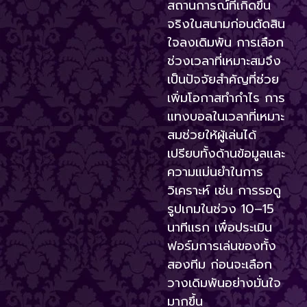
สถานการณ์ที่เกิดขึ้น
จริงในสนามก่อนตัดสิน
ใจลงเดิมพัน การเลือก
ช่วงเวลาที่เหมาะสมจึง
เป็นปัจจัยสำคัญที่ช่วย
เพิ่มโอกาสทำกำไร การ
แทงบอลในเวลาที่เหมาะ
สมช่วยให้ผู้เล่นได้
เปรียบทั้งด้านข้อมูลและ
ความแม่นยำในการ
วิเคราะห์ เช่น การรอดู
รูปเกมในช่วง 10–15
นาทีแรก เพื่อประเมิน
ฟอร์มการเล่นของทั้ง
สองทีม ก่อนจะเลือก
วางเดิมพันอย่างมั่นใจ
มากขึ้น