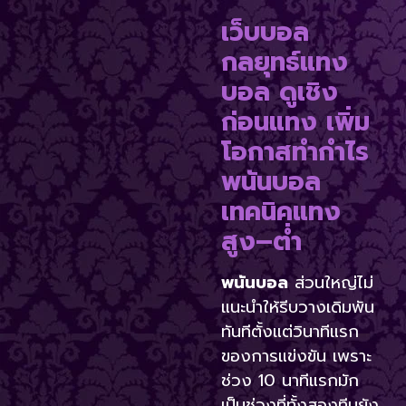
เว็บบอล
กลยุทธ์แทง
บอล ดูเชิง
ก่อนแทง เพิ่ม
โอกาสทำกำไร
พนันบอล
เทคนิคแทง
สูง–ต่ำ
พนันบอล
ส่วนใหญ่ไม่
แนะนำให้รีบวางเดิมพัน
ทันทีตั้งแต่วินาทีแรก
ของการแข่งขัน เพราะ
ช่วง 10 นาทีแรกมัก
เป็นช่วงที่ทั้งสองทีมยัง