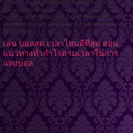
ทำให้การแทงบอลเต็งทีมต่อมักให้ผลลัพธ์ที่แม่นยำกว่า การ
ติดตามข่าวสารนักเตะ เช่น การบาดเจ็บของกองหน้า หรือ
ฟอร์มการเล่นของผู้เล่นตัวหลัก จึงเป็นปัจจัยสำคัญที่ช่วยเพิ่ม
โอกาสทำกำไรได้จริง Serie A อิตาลี ลีกแห่งแท็กติกและเกม
รับเหนียวแน่น […]
เล่น บอลสด เวลาไหนดีที่สุด สอน
แนวทางทำกำไรตามเวลาในการ
แทงบอล