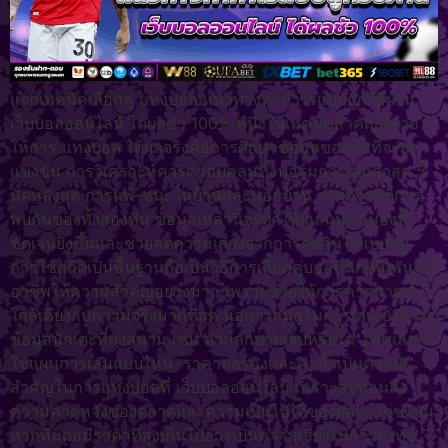
แจกเทคนิคเลือกคู่ แทงบอล แนวทางทำกำไรแบบถูกวิธีผ่าน
เว็บบอลออนไลน์ ได้ผลชัว 100% หนึ่งในเทคนิคสำคัญที่ช่วย
ให้การ แทงบอล ได้ผลจริงคือการศึกษาข้อมูลของทีมที่จะลง
แข่งขัน การวิเคราะห์ควรครอบคลุมทั้งฟอร์มการเล่นล่าสุด 5
นัดหลังสุด การแพ้–ชนะในบ้านและนอกบ้าน รวมถึงสถิติการ
พบกันของทั้งสองทีม ข้อมูลเหล่านี้จะทำให้ผู้เล่นมีมุมมองที่
ชัดเจนยิ่งขึ้นและช่วยลดความเสี่ยงจากการตัดสินใจแบบสุ่ม
การใช้สถิติเป็นพื้นฐานถือเป็นวิธีการเลือกคู่บอลที่นักเดิมพันมือ
อาชีพให้ความสำคัญอย่างมาก เพราะช่วยให้การคาดการณ์
ใกล้เคียงกับความจริงมากที่สุด นอกจากฟอร์มการเล่น ยังควรดู
ข้อมูลนักเตะที่ลงสนาม เช่น ตัวหลักบาดเจ็บหรือไม่ โค้ชเลือก
ใช้แผนการเล่นแบบไหน ราคาต่อรองและค่าน้ำเป็นตัวแปร
สำคัญในการแทงบอลที่ เว็บบอลออนไลน์ เพราะสะท้อนถึง
ความคาดหวังของตลาดและความเป็นไปได้ของผลการแข่งขัน
หากทีมต่อมีราคาที่สูงเกินไปอาจเป็นความเสี่ยงในการลงทุน